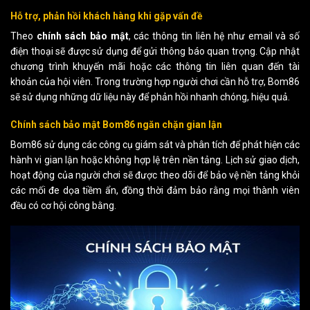
Hỗ trợ, phản hồi khách hàng khi gặp vấn đề
Theo
chính sách bảo mật
, các thông tin liên hệ như email và số
điện thoại sẽ được sử dụng để gửi thông báo quan trọng. Cập nhật
chương trình khuyến mãi hoặc các thông tin liên quan đến tài
khoản của hội viên. Trong trường hợp người chơi cần hỗ trợ, Bom86
sẽ sử dụng những dữ liệu này để phản hồi nhanh chóng, hiệu quả.
Chính sách bảo mật Bom86 ngăn chặn gian lận
Bom86 sử dụng các công cụ giám sát và phân tích để phát hiện các
hành vi gian lận hoặc không hợp lệ trên nền tảng. Lịch sử giao dịch,
hoạt động của người chơi sẽ được theo dõi để bảo vệ nền tảng khỏi
các mối đe dọa tiềm ẩn, đồng thời đảm bảo rằng mọi thành viên
đều có cơ hội công bằng.