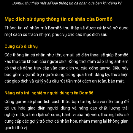
Bom86 thu thập một số loại thông tin cá nhân của bạn khi đăng ký
Mục đích sử dụng thông tin cá nhân của Bom86
Thông tin cá nhân mà Bom86 thu thập sẽ được xử lý và sử dụng
một cách có trách nhiệm, phục vụ cho các mục đích sau:
Cung cấp dịch vụ
Các thông tin cá nhân như tên, email, số điện thoại sẽ giúp Bom86
xác thực tài khoản của người chơi. Đồng thời đảm bảo rằng anh em
có thể dễ dàng truy cập vào các dịch vụ của cổng game. Điều này
bao gồm việc hỗ trợ người dùng trong quá trình đăng ký, thực hiện
các giao dịch và xử lý yêu cầu rút tiền một cách an toàn, bảo mật.
Nâng cấp trải nghiệm người dùng trên Bom86
Cổng game sẽ phân tích cách thức bạn tương tác với nền tảng để
tối ưu hóa giao diện người dùng và nâng cao chất lượng trải
nghiệm. Dựa trên lịch sử cược, hành vi của hội viên, thương hiệu sẽ
cung cấp các gợi ý trò chơi cá nhân hóa, nhằm mang lại không gian
giải trí thú vị.