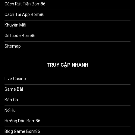
Cách Rút Tiền Bom86
Cách Tải App Bom86
Khuyến Mãi
Giftcode Bom86
Sitemap
TRUY CẬP NHANH
Live Casino
Game Bài
Bắn Cá
Nổ Hũ
Hướng Dẫn Bom86
Blog Game Bom86