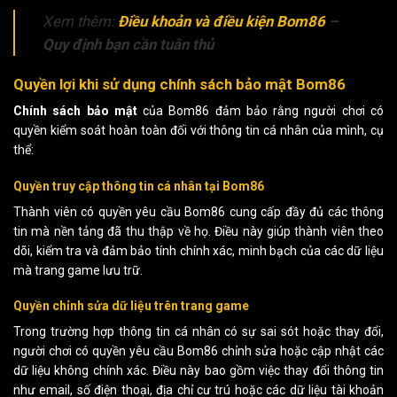
Xem thêm:
Điều khoản và điều kiện Bom86
–
Quy định bạn cần tuân thủ
Quyền lợi khi sử dụng chính sách bảo mật Bom86
Chính sách bảo mật
của Bom86 đảm bảo rằng người chơi có
quyền kiểm soát hoàn toàn đối với thông tin cá nhân của mình, cụ
thể:
Quyền truy cập thông tin cá nhân tại Bom86
Thành viên có quyền yêu cầu Bom86 cung cấp đầy đủ các thông
tin mà nền tảng đã thu thập về họ. Điều này giúp thành viên theo
dõi, kiểm tra và đảm bảo tính chính xác, minh bạch của các dữ liệu
mà trang game lưu trữ.
Quyền chỉnh sửa dữ liệu trên trang game
Trong trường hợp thông tin cá nhân có sự sai sót hoặc thay đổi,
người chơi có quyền yêu cầu Bom86 chỉnh sửa hoặc cập nhật các
dữ liệu không chính xác. Điều này bao gồm việc thay đổi thông tin
như email, số điện thoại, địa chỉ cư trú hoặc các dữ liệu tài khoản